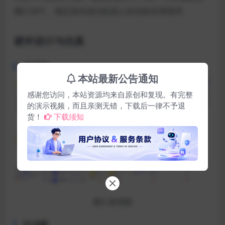
围0-50℃，满足室内清洁机器人的实际应用需求。
硬件设计与仿真
原理图
本站最新公告通知
感谢您访问，本站资源均来自原创和复现。有完整
的演示视频，而且亲测无错，下载后一律不予退
货！
下载须知
图3 原理图
PCB图