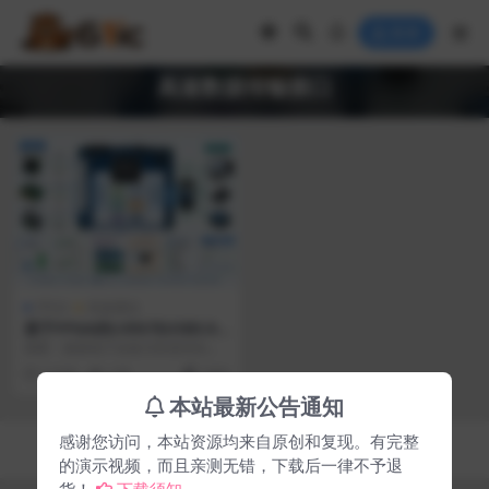
登录
高速数据传输接口
FPGA
高速通信
基于FPGA的LVDS与USB3.0
多协议融合高速接口技术研究
摘要：随着电子设备互联需求的快
速增长，高速数据传输接口已成为
3 月前
128
1000
现代电子系统的关键支...
本站最新公告通知
感谢您访问，本站资源均来自原创和复现。有完整
Copyright © 2026
61ic电子在线
- All rights reserved
湘ICP备2024058119号-3
的演示视频，而且亲测无错，下载后一律不予退
货！
下载须知