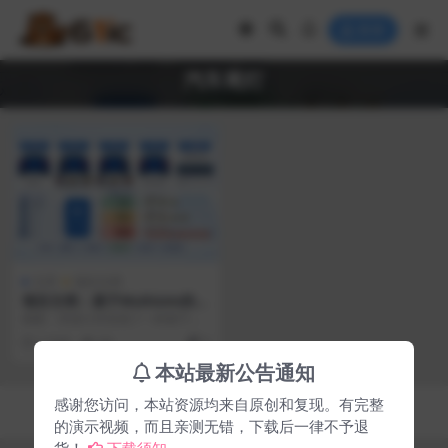
登录
汽车尾灯
文库
项目文档
项目文档：基于Multisim的汽
车尾灯顺序控制电路模块化设
摘要：本设计并实现了一种基于模
计与仿真
块化思想的汽车尾灯顺序控制电
2 月前
84
0
路。该系统采用分模块设...
本站最新公告通知
感谢您访问，本站资源均来自原创和复现。有完整
Copyright © 2026
61ic电子在线
- All rights reserved
湘ICP备2024058119号-3
的演示视频，而且亲测无错，下载后一律不予退
货！
下载须知