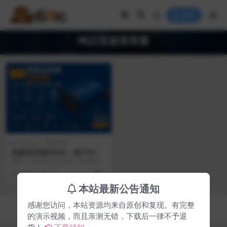
登录
纯正弦波逆变器
VIP
STM32
微控制器
凤凰逆变器300W – 基于STM3
2的纯正弦波逆变器（增强
摘要：Phoenix Inverter 300W是一
版）
个基于STM32和μC/OS...
3 月前
142
5
本站最新公告通知
感谢您访问，本站资源均来自原创和复现。有完整
Copyright © 2026
61ic电子在线
- All rights reserved
湘ICP备2024058119号-3
的演示视频，而且亲测无错，下载后一律不予退
货！
下载须知