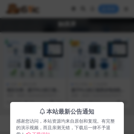
登录
触摸屏
VIP
文库
项目文档
PLC控制
工业控制
项目文档：基于PLC的三相异
基于PLC的三相异步电动机节
步电动机节能控制系统设计及
能控制系统设计与实现
摘要：随着工业自动化技术的不断
摘要：随着工业自动化技术的不断
触摸屏监控实现
发展和节能减排要求的日益提高，
发展和节能减排要求的日益提高，
2 月前
87
1000
2 月前
121
360
三相异步电动机作为工...
三相异步电动机作为工...
本站最新公告通知
感谢您访问，本站资源均来自原创和复现。有完整
Copyright © 2026
61ic电子在线
- All rights reserved
湘ICP备2024058119号-3
的演示视频，而且亲测无错，下载后一律不予退
货！
下载须知