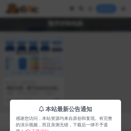
登录
顺序控制电路
文库
项目文档
项目文档：基于Multisim的汽
车尾灯顺序控制电路模块化设
摘要：本设计并实现了一种基于模
计与仿真
块化思想的汽车尾灯顺序控制电
3 月前
90
0
路。该系统采用分模块设...
本站最新公告通知
感谢您访问，本站资源均来自原创和复现。有完整
Copyright © 2026
61ic电子在线
- All rights reserved
湘ICP备2024058119号-3
的演示视频，而且亲测无错，下载后一律不予退
货！
下载须知