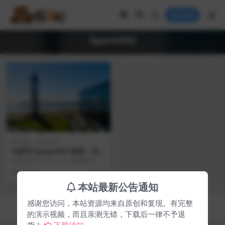
登录
SpaceXAI
博客
技术笔记
马斯克“SpaceXAI”设想：当人
工智能开始走向太空
如果说过去几年，人工智能的竞争
主要发生在数据中心、模型参数和
3 月前
94
GPU集群之间，那么...
本站最新公告通知
感谢您访问，本站资源均来自原创和复现。有完整
Copyright © 2026
61ic电子在线
- All rights reserved
湘ICP备2024058119号-3
的演示视频，而且亲测无错，下载后一律不予退
货！
下载须知